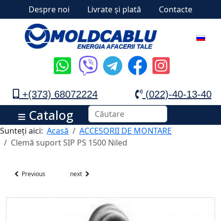
Despre noi
Livrate și plată
Contacte
+(373) 68072224
(022)-40-13-40
Catalog
Sunteți aici:
Acasă
ACCESORII DE MONTARE
Clemă suport SIP PS 1500 Niled
Previous
next