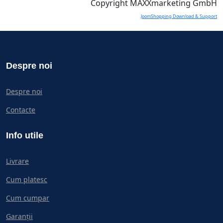
Copyright MAXXmarketing GmbH
JoomShopping Download & Support
Despre noi
Despre noi
Contacte
Info utile
Livrare
Cum platesc
Cum cumpar
Garanții