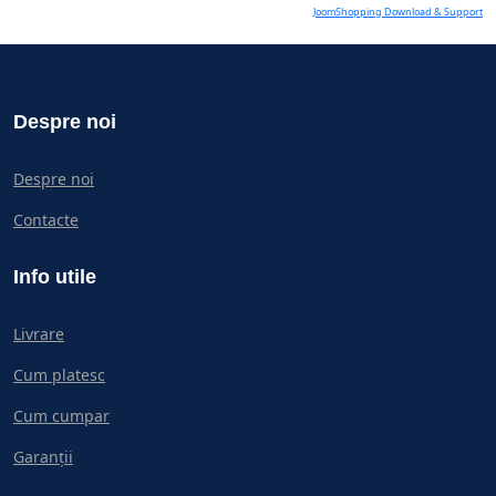
JoomShopping Download & Support
Despre noi
Despre noi
Contacte
Info utile
Livrare
Cum platesc
Cum cumpar
Garanții