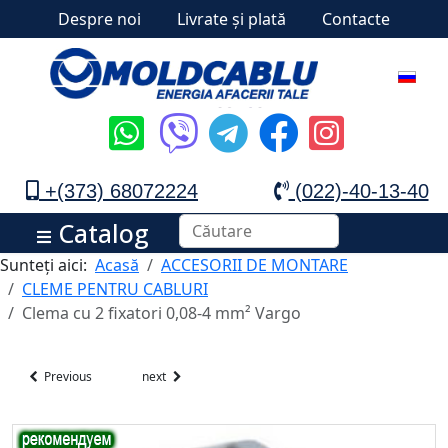
Despre noi
Livrate și plată
Contacte
+(373) 68072224
(022)-40-13-40
Catalog
Sunteți aici:
Acasă
ACCESORII DE MONTARE
CLEME PENTRU CABLURI
Clema cu 2 fixatori 0,08-4 mm² Vargo
Previous
next