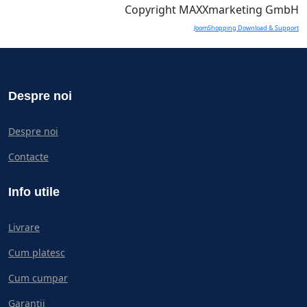
Copyright MAXXmarketing GmbH
JoomShopping Download & Support
Despre noi
Despre noi
Contacte
Info utile
Livrare
Cum platesc
Cum cumpar
Garanții