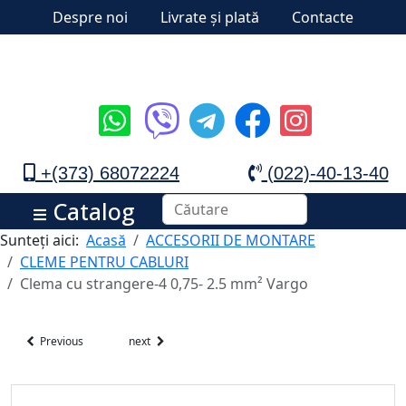
Despre noi
Livrate și plată
Contacte
+(373) 68072224
(022)-40-13-40
Catalog
Sunteți aici:
Acasă
ACCESORII DE MONTARE
CLEME PENTRU CABLURI
Clema cu strangere-4 0,75- 2.5 mm² Vargo
Previous
next