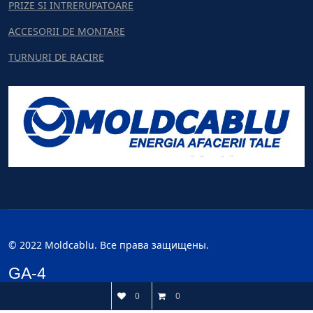
PRIZE SI INTRERUPATOARE
ACCESORII DE MONTARE
TURNURI DE RACIRE
© 2022 Moldcablu. Все права защищены.
GA-4
0
0