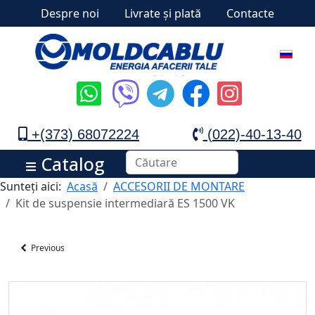
Despre noi
Livrate și plată
Contacte
+(373) 68072224
(022)-40-13-40
Catalog
Sunteți aici:
Acasă
ACCESORII DE MONTARE
Kit de suspensie intermediară ES 1500 VK
Previous