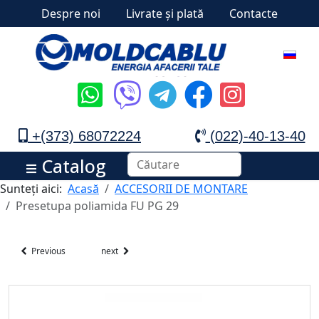
Despre noi
Livrate și plată
Contacte
+(373) 68072224
(022)-40-13-40
Catalog
Sunteți aici:
Acasă
ACCESORII DE MONTARE
Presetupa poliamida FU PG 29
Previous
next