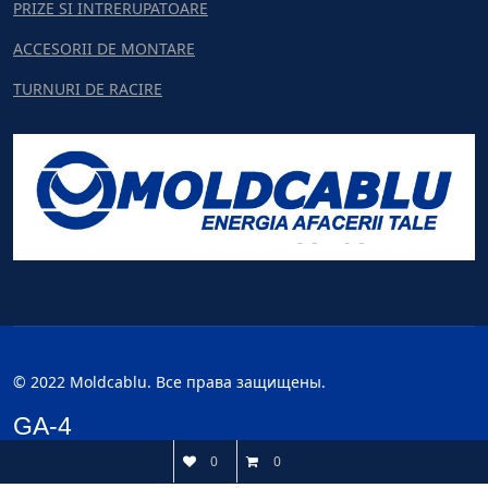
PRIZE SI INTRERUPATOARE
ACCESORII DE MONTARE
TURNURI DE RACIRE
© 2022 Moldcablu. Все права защищены.
GA-4
0
0