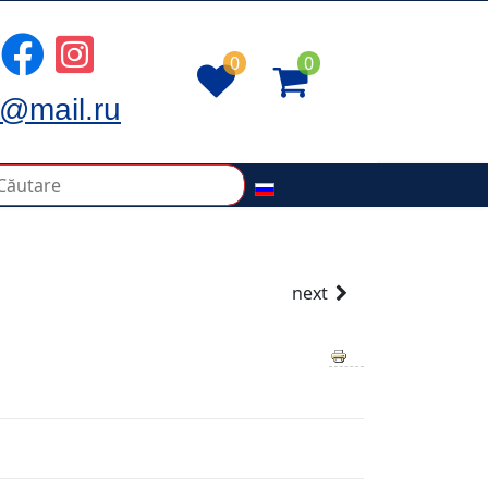
0
0
@mail.ru
next