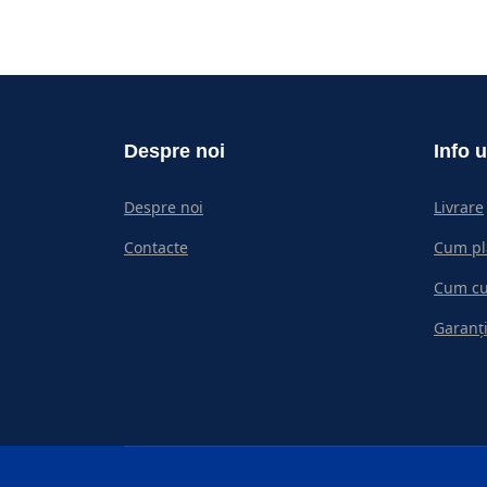
Despre noi
Info u
Despre noi
Livrare
Contacte
Cum pl
Cum c
Garanți