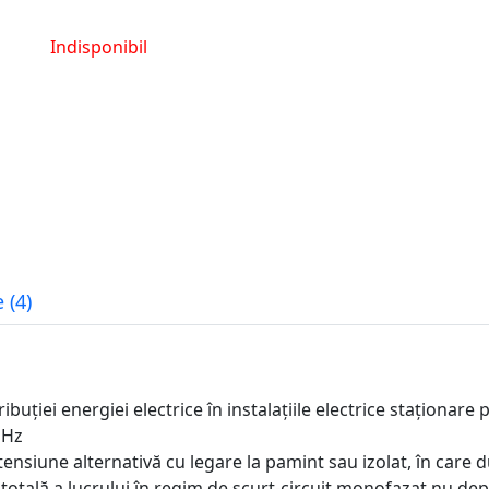
Indisponibil
 (4)
ribuției energiei electrice în instalațiile electrice staționa
 Hz
tensiune alternativă cu legare la pamint sau izolat, în care d
totală a lucrului în regim de scurt-circuit monofazat nu de