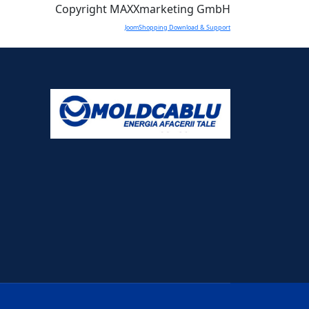
Copyright MAXXmarketing GmbH
JoomShopping Download & Support