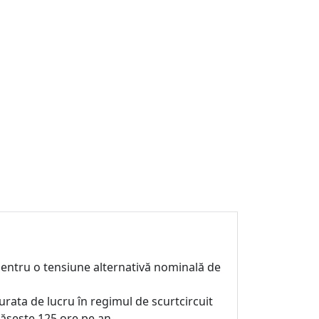
re pentru o tensiune alternativă nominală de
urata de lucru în regimul de scurtcircuit
pășește 125 ore pe an