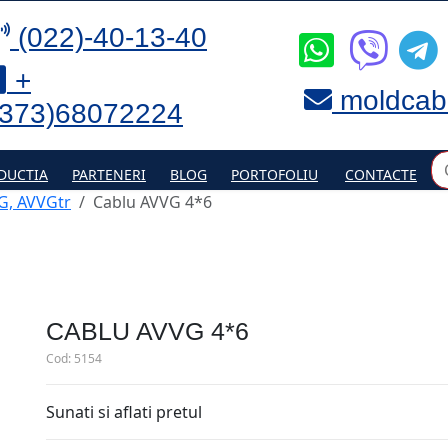
(022)-40-13-40
+
moldcab
(373)68072224
DUCTIA
PARTENERI
BLOG
PORTOFOLIU
CONTACTE
G, AVVGtr
Cablu AVVG 4*6
CABLU AVVG 4*6
Cod:
5154
Sunati si aflati pretul