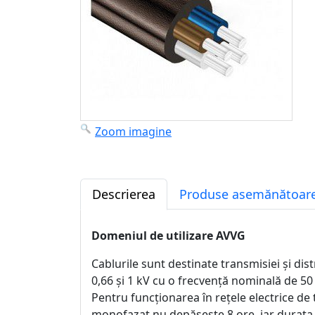
Zoom imagine
Descrierea
Produse asemănătoare
Domeniul de utilizare AVVG
Cablurile sunt destinate transmisiei și dist
0,66 și 1 kV cu o frecvență nominală de 50
Pentru funcționarea în rețele electrice de 
monofazat nu depășește 8 ore, iar durata 