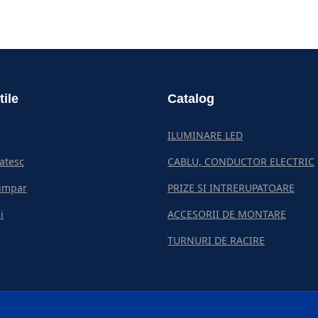
tile
Catalog
ILUMINARE LED
atesc
CABLU, CONDUCTOR ELECTRIC
umpar
PRIZE SI INTRERUPATOARE
i
ACCESORII DE MONTARE
TURNURI DE RACIRE