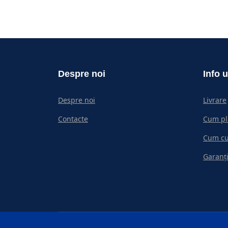
Despre noi
Info u
Despre noi
Livrare
Contacte
Cum pl
Cum c
Garanți