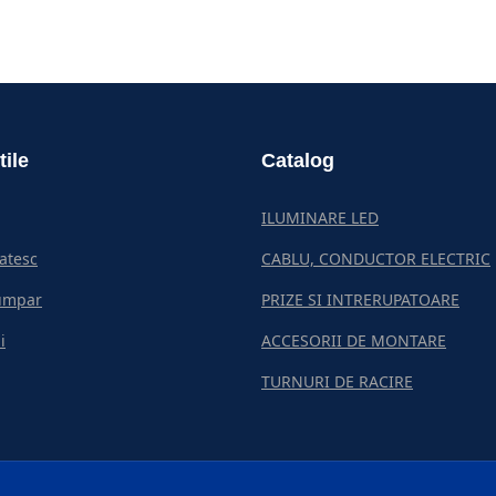
tile
Catalog
ILUMINARE LED
atesc
CABLU, CONDUCTOR ELECTRIC
umpar
PRIZE SI INTRERUPATOARE
i
ACCESORII DE MONTARE
TURNURI DE RACIRE