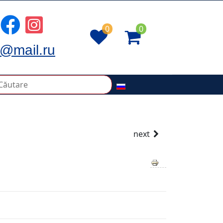
0
0
@mail.ru
next