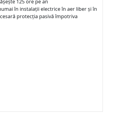
pășește 125 ore pe an
ai în instalații electrice în aer liber și în
ecesară protecția pasivă împotriva