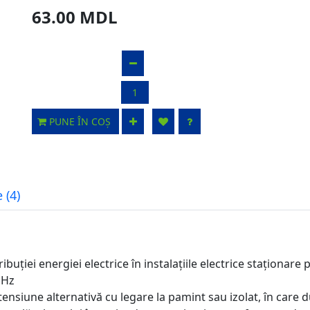
63.00 MDL
PUNE ÎN COȘ
 (4)
ribuției energiei electrice în instalațiile electrice staționa
 Hz
tensiune alternativă cu legare la pamint sau izolat, în care d