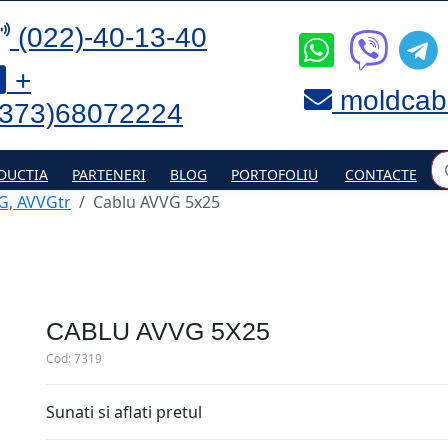
(022)-40-13-40
+
moldcab
(373)68072224
DUCTIA
PARTENERI
BLOG
PORTOFOLIU
CONTACTE
G, AVVGtr
Cablu AVVG 5х25
CABLU AVVG 5Х25
Cod:
7319
Sunati si aflati pretul