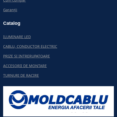
Cum cumpar
Garanții
Catalog
ILUMINARE LED
CABLU, CONDUCTOR ELECTRIC
PRIZE SI INTRERUPATOARE
ACCESORII DE MONTARE
TURNURI DE RACIRE