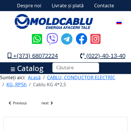
Despre noi
Livrate și plată
Contacte
+(373) 68072224
(022)-40-13-40
Catalog
Sunteți aici:
Acasă
CABLU, CONDUCTOR ELECTRIC
KG, RPSh
Cablu KG 4*2,5
Previous
next