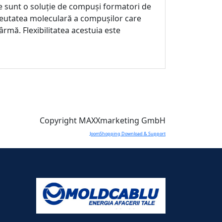
are sunt o soluție de compuși formatori de
 greutatea moleculară a compușilor care
rmă. Flexibilitatea acestuia este
Copyright MAXXmarketing GmbH
JoomShopping Download & Support