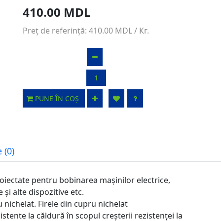
410.00 MDL
Preț de referință:
410.00 MDL
/ Кг.
PUNE ÎN COȘ
 (0)
roiectate pentru bobinarea mașinilor electrice,
și alte dispozitive etc.
 nichelat. Firele din cupru nichelat
istente la căldură în scopul creșterii rezistenței la