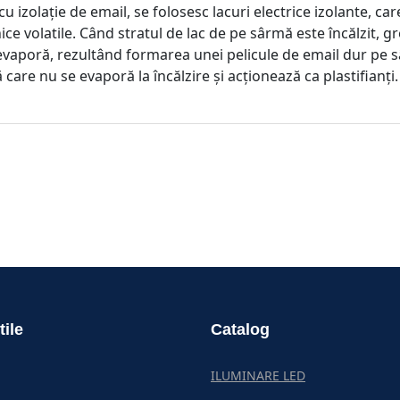
cu izolație de email, se folosesc lacuri electrice izolante, c
nice volatile. Când stratul de lac de pe sârmă este încălzit,
 evaporă, rezultând formarea unei pelicule de email dur pe sâ
 care nu se evaporă la încălzire și acționează ca plastifianți.
tile
Catalog
ILUMINARE LED