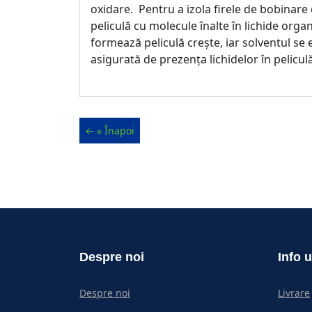
oxidare. Pentru a izola firele de bobinare 
peliculă cu molecule înalte în lichide orga
formează peliculă crește, iar solventul se
asigurată de prezența lichidelor în peliculă
Despre noi
Info u
Despre noi
Livrare