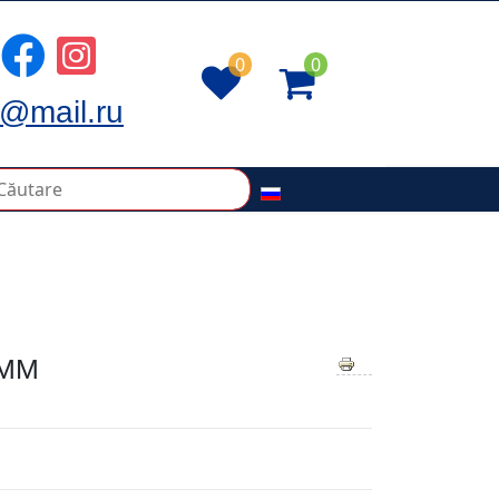
0
0
@mail.ru
0ММ