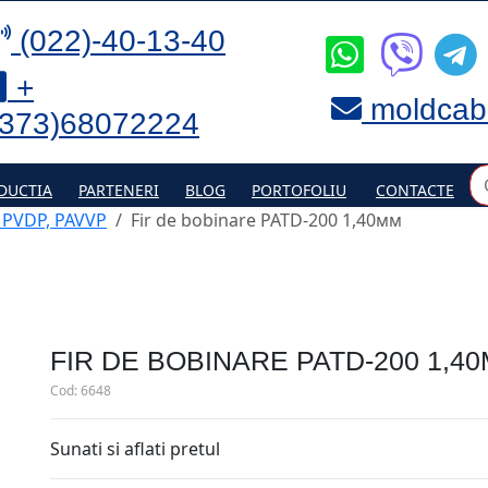
(022)-40-13-40
+
moldcab
(373)68072224
DUCTIA
PARTENERI
BLOG
PORTOFOLIU
CONTACTE
, PVDP, PAVVP
Fir de bobinare PATD-200 1,40мм
FIR DE BOBINARE PATD-200 1,4
Cod:
6648
Sunati si aflati pretul