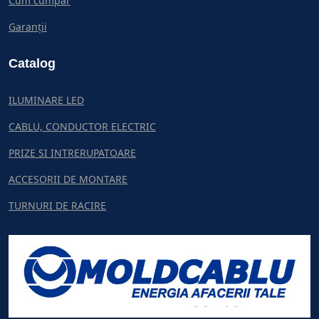
Cum cumpar
Garanții
Catalog
ILUMINARE LED
CABLU, CONDUCTOR ELECTRIC
PRIZE SI INTRERUPATOARE
ACCESORII DE MONTARE
TURNURI DE RACIRE