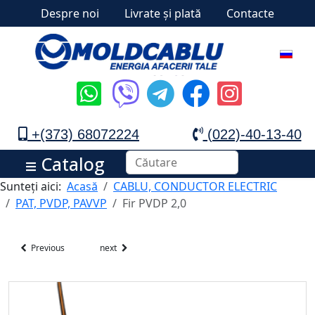
Despre noi
Livrate și plată
Contacte
+(373) 68072224
(022)-40-13-40
Catalog
Sunteți aici:
Acasă
CABLU, CONDUCTOR ELECTRIC
PAT, PVDP, PAVVP
Fir PVDP 2,0
Previous
next