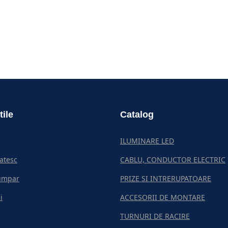
tile
Catalog
ILUMINARE LED
atesc
CABLU, CONDUCTOR ELECTRIC
umpar
PRIZE SI INTRERUPATOARE
i
ACCESORII DE MONTARE
TURNURI DE RACIRE