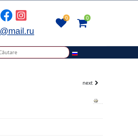
0
0
@mail.ru
next