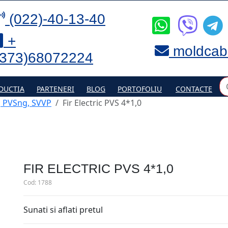
(022)-40-13-40
+
moldcab
(373)68072224
DUCTIA
PARTENERI
BLOG
PORTOFOLIU
CONTACTE
, PVSng, SVVP
Fir Electric PVS 4*1,0
FIR ELECTRIC PVS 4*1,0
Cod:
1788
Sunati si aflati pretul