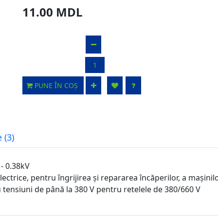
11.00 MDL
PUNE ÎN COȘ
 (3)
 - 0.38kV
ctrice, pentru îngrijirea și repararea încăperilor, a mașinilo
 tensiuni de până la 380 V pentru retelele de 380/660 V