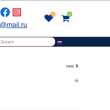
0
0
@mail.ru
next