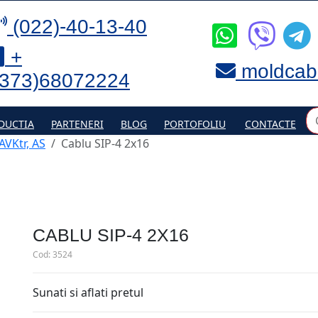
(022)-40-13-40
+
moldcab
(373)68072224
DUCTIA
PARTENERI
BLOG
PORTOFOLIU
CONTACTE
 AVKtr, AS
Cablu SIP-4 2x16
CABLU SIP-4 2X16
Cod:
3524
Sunati si aflati pretul