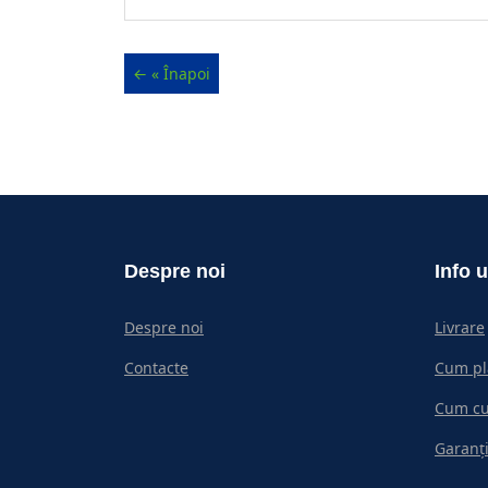
Despre noi
Info u
Despre noi
Livrare
Contacte
Cum pl
Cum c
Garanți