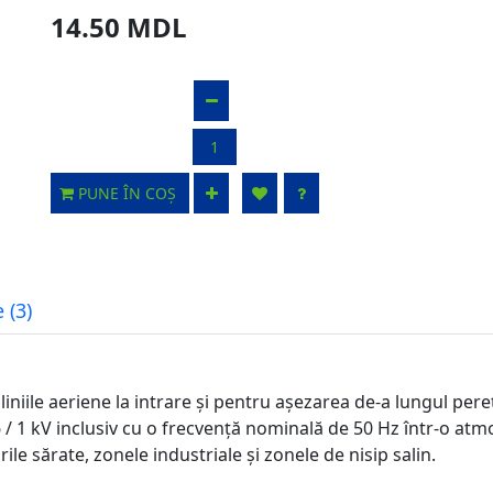
14.50 MDL
PUNE ÎN COȘ
 (3)
 liniile aeriene la intrare și pentru așezarea de-a lungul pereț
/ 1 kV inclusiv cu o frecvență nominală de 50 Hz într-o atm
ile sărate, zonele industriale și zonele de nisip salin.