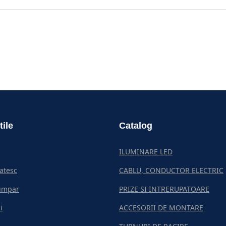
tile
Catalog
ILUMINARE LED
atesc
CABLU, CONDUCTOR ELECTRIC
umpar
PRIZE SI INTRERUPATOARE
i
ACCESORII DE MONTARE