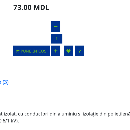
73.00 MDL
PUNE ÎN COȘ
 (3)
zolat, cu conductori din aluminiu și izolație din polietilenă r
,6/1 kV).