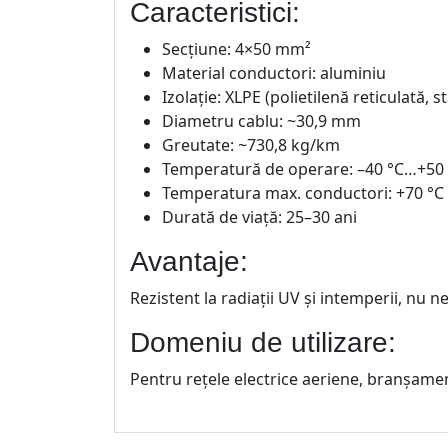
Caracteristici:
Secțiune: 4×50 mm²
Material conductori: aluminiu
Izolație: XLPE (polietilenă reticulată, s
Diametru cablu: ~30,9 mm
Greutate: ~730,8 kg/km
Temperatură de operare: –40 °C…+50
Temperatura max. conductori: +70 °C
Durată de viață: 25–30 ani
Avantaje:
Rezistent la radiații UV și intemperii, nu ne
Domeniu de utilizare:
Pentru rețele electrice aeriene, branșamente