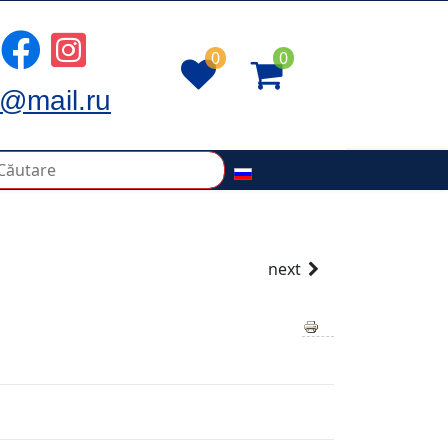
0
0
@mail.ru
next