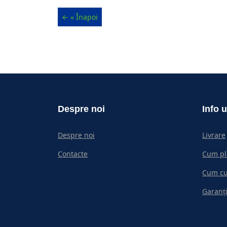
Despre noi
Info u
Despre noi
Livrare
Contacte
Cum pl
Cum c
Garanți