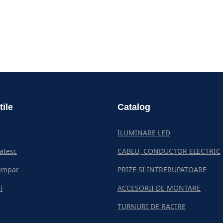
tile
Catalog
ILUMINARE LED
atesc
CABLU, CONDUCTOR ELECTRIC
umpar
PRIZE SI INTRERUPATOARE
i
ACCESORII DE MONTARE
TURNURI DE RACIRE