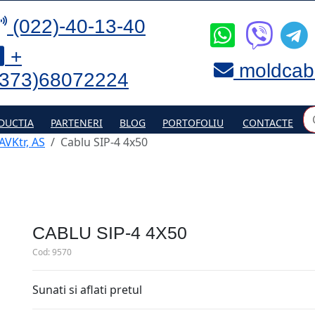
(022)-40-13-40
+
moldcab
(373)68072224
DUCTIA
PARTENERI
BLOG
PORTOFOLIU
CONTACTE
 AVKtr, AS
Cablu SIP-4 4x50
CABLU SIP-4 4X50
Cod:
9570
Sunati si aflati pretul