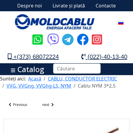
Despre noi
Livrate și plată
Contacte
+(373) 68072224
(022)-40-13-40
Catalog
Sunteți aici:
Acasă
CABLU, CONDUCTOR ELECTRIC
VVG, VVGng, VVGhg-LS, NYM
Cablu NYM 3*2,5
Previous
next