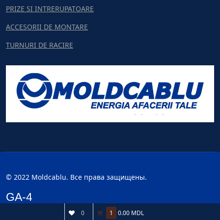
PRIZE SI INTRERUPATOARE
ACCESORII DE MONTARE
TURNURI DE RACIRE
© 2022 Moldcablu. Все права защищены.
GA-4
0
1
0.00 MDL