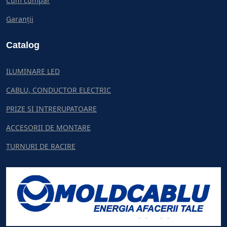
Cum cumpar
Garanții
Catalog
ILUMINARE LED
CABLU, CONDUCTOR ELECTRIC
PRIZE SI INTRERUPATOARE
ACCESORII DE MONTARE
TURNURI DE RACIRE