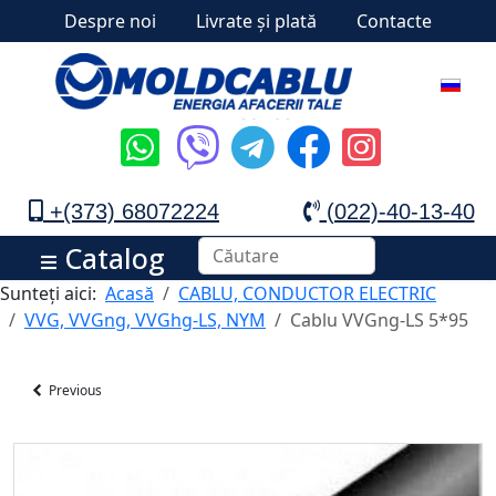
Despre noi
Livrate și plată
Contacte
+(373) 68072224
(022)-40-13-40
Catalog
Sunteți aici:
Acasă
CABLU, CONDUCTOR ELECTRIC
VVG, VVGng, VVGhg-LS, NYM
Cablu VVGng-LS 5*95
Previous