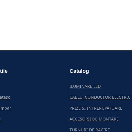
tile
Catalog
ILUMINARE LED
atesc
CABLU, CONDUCTOR ELECTRIC
umpar
PRIZE SI INTRERUPATOARE
i
ACCESORII DE MONTARE
TURNURI DE RACIRE