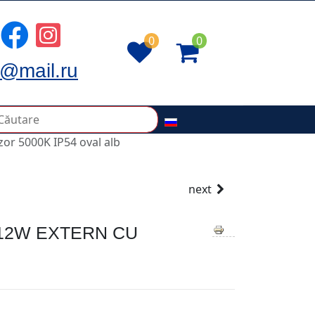
0
0
@mail.ru
or 5000K IP54 oval alb
next
 12W EXTERN CU