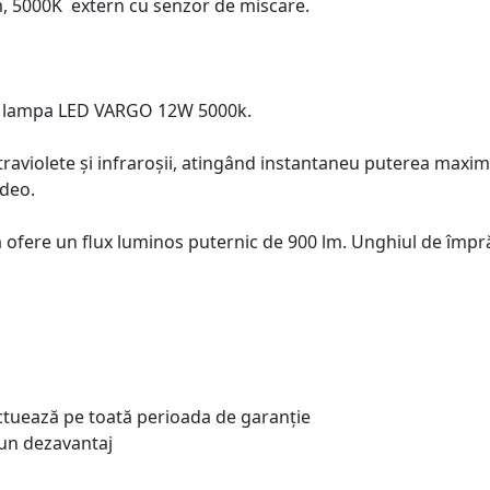
, 5000K extern cu senzor de miscare.
ât lampa LED VARGO 12W 5000k.
ultraviolete și infraroșii, atingând instantaneu puterea maxim
ideo.
fere un flux luminos puternic de 900 lm. Unghiul de împră
ectuează pe toată perioada de garanție
un dezavantaj