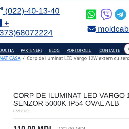
(022)-40-13-40
+
moldcab
(373)68072224
DUCTIA
PARTENERI
BLOG
PORTOFOLIU
CONTACTE
NAT CASA
Corp de iluminat LED Vargo 12W extern cu senz
CORP DE ILUMINAT LED VARGO
SENZOR 5000K IP54 OVAL ALB
Cod:
8765
110.00 MDL
132.00 MDL