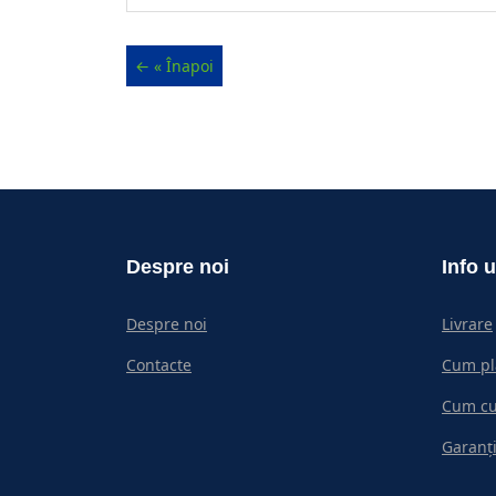
Despre noi
Info u
Despre noi
Livrare
Contacte
Cum pl
Cum c
Garanți