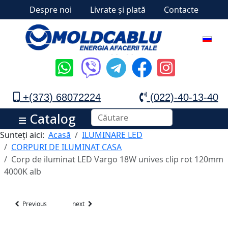
Despre noi
Livrate și plată
Contacte
+(373) 68072224
(022)-40-13-40
Catalog
Sunteți aici:
Acasă
ILUMINARE LED
CORPURI DE ILUMINAT CASA
Corp de iluminat LED Vargo 18W unives clip rot 120mm
4000K alb
Previous
next