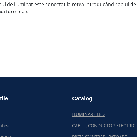
ul de iluminat este conectat la rețea introducând cablul de
mei terminale.
tile
Catalog
ILUMINARE LED
atesc
CABLU, CONDUCTOR ELECTRIC
umpar
PRIZE SI INTRERUPATOARE