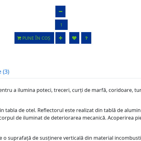
PUNE ÎN COȘ
 (3)
u a ilumina poteci, treceri, curți de marfă, coridoare, tunelu
n tabla de otel. Reflectorul este realizat din tablă de alumin
 corpul de iluminat de deteriorarea mecanică. Acoperirea pie
 o suprafață de susținere verticală din material incombusti