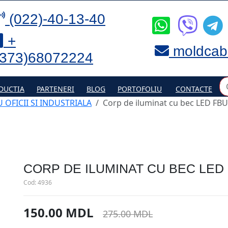
(022)-40-13-40
+
moldcab
(373)68072224
DUCTIA
PARTENERI
BLOG
PORTOFOLIU
CONTACTE
OFICII SI INDUSTRIALA
Corp de iluminat cu bec LED FB
CORP DE ILUMINAT CU BEC LED 
Cod:
4936
150.00 MDL
275.00 MDL