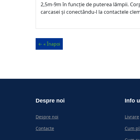
2,5m-9m în funcție de puterea lămpii. Corp
carcasei și conectându-l la contactele cle
Despre noi
Info u
Despre noi
Livrare
Contacte
Cum pl
Cum c