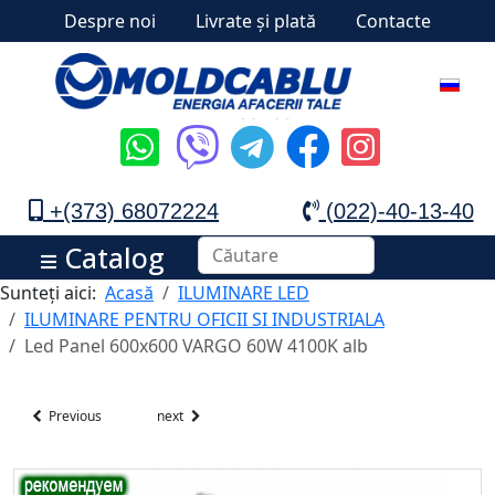
Despre noi
Livrate și plată
Contacte
+(373) 68072224
(022)-40-13-40
Catalog
Sunteți aici:
Acasă
ILUMINARE LED
ILUMINARE PENTRU OFICII SI INDUSTRIALA
Led Panel 600x600 VARGO 60W 4100K alb
Previous
next