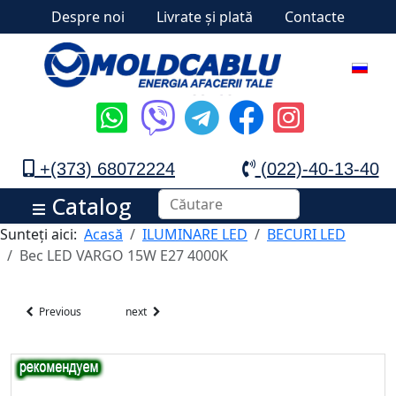
Despre noi
Livrate și plată
Contacte
+(373) 68072224
(022)-40-13-40
Catalog
Sunteți aici:
Acasă
ILUMINARE LED
BECURI LED
Bec LED VARGO 15W E27 4000K
Previous
next