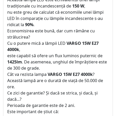
tradiționale cu incandescență de
150 W
,
nu este greu de calculat că economiile unei lămpi
LED în comparație cu lămpile incandescente s-au
ridicat la
90%
.
Economisirea este bună, dar cum rămâne cu
strălucirea?
Cu o putere mică a lămpii LED
VARGO 15W E27
4000k
,
este capabil să ofere un flux luminos puternic de
1425lm
. De asemenea, unghiul de împrăștiere este
de 300 de grade.
Cât va rezista lampa
VARGO 15W E27 4000k
?
Această lampă are o durată de viață de 50.000 de
ore.
Ce zici de garantie? Și dacă se strica, și dacă, și
dacă...?
Perioada de garantie este de 2 ani.
Este important de știut că: