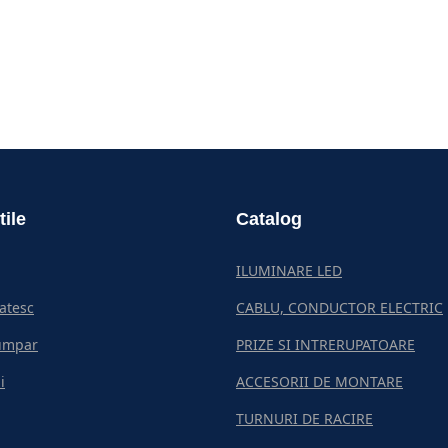
tile
Catalog
ILUMINARE LED
atesc
CABLU, CONDUCTOR ELECTRIC
umpar
PRIZE SI INTRERUPATOARE
i
ACCESORII DE MONTARE
TURNURI DE RACIRE