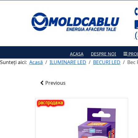
ACASA
DESPRE NOI
PRO
Sunteți aici:
Acasă
ILUMINARE LED
BECURI LED
Bec 
Previous