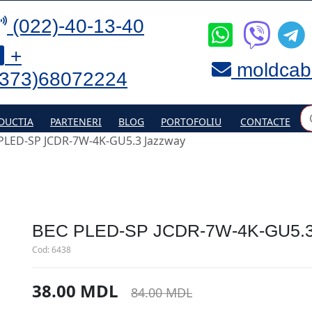
(022)-40-13-40
+
moldcab
(373)68072224
DUCTIA
PARTENERI
BLOG
PORTOFOLIU
CONTACTE
PLED-SP JCDR-7W-4K-GU5.3 Jazzway
BEC PLED-SP JCDR-7W-4K-GU5.
Cod:
6438
38.00 MDL
84.00 MDL