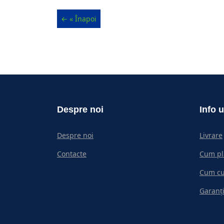
Despre noi
Info u
Despre noi
Livrare
Contacte
Cum pl
Cum c
Garanți