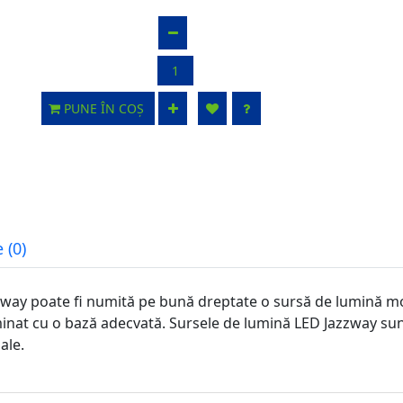
PUNE ÎN COȘ
 (0)
ay poate fi numită pe bună dreptate o sursă de lumină mo
minat cu o bază adecvată. Sursele de lumină LED Jazzway su
ale.