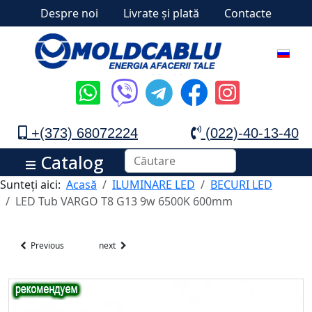
Despre noi
Livrate și plată
Contacte
+(373) 68072224
(022)-40-13-40
Catalog
Sunteți aici:
Acasă
ILUMINARE LED
BECURI LED
LED Tub VARGO T8 G13 9w 6500K 600mm
Previous
next