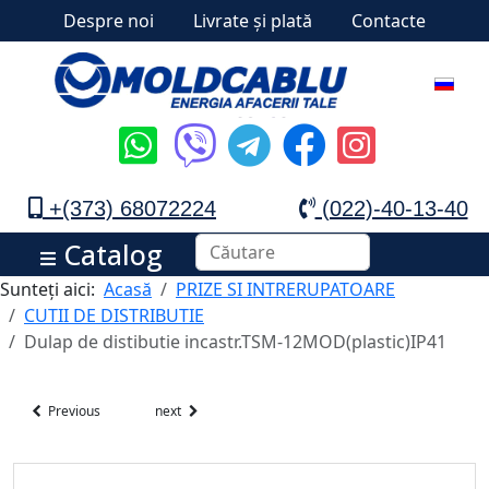
Despre noi
Livrate și plată
Contacte
+(373) 68072224
(022)-40-13-40
Catalog
Sunteți aici:
Acasă
PRIZE SI INTRERUPATOARE
CUTII DE DISTRIBUTIE
Dulap de distibutie incastr.TSM-12MOD(plastic)IP41
Previous
next