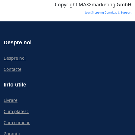
Copyright MAXXmarketing GmbH
JoomShopping Download & Support
Despre noi
Despre noi
Contacte
Info utile
Livrare
Cum platesc
Cum cumpar
Garanții