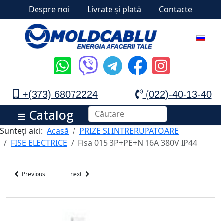
Despre noi
Livrate și plată
Contacte
+(373) 68072224
(022)-40-13-40
Catalog
Sunteți aici:
Acasă
PRIZE SI INTRERUPATOARE
FISE ELECTRICE
Fisa 015 3P+PE+N 16A 380V IP44
Previous
next