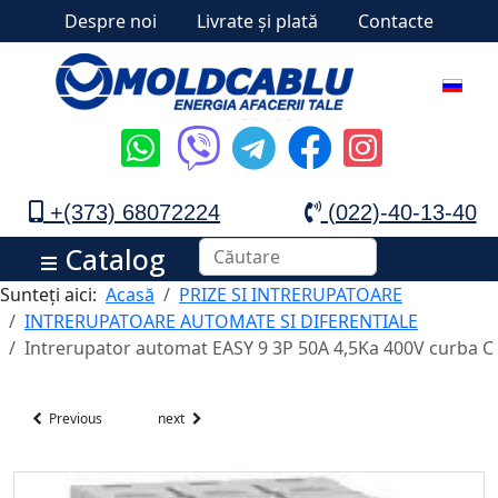
Despre noi
Livrate și plată
Contacte
+(373) 68072224
(022)-40-13-40
Catalog
Sunteți aici:
Acasă
PRIZE SI INTRERUPATOARE
INTRERUPATOARE AUTOMATE SI DIFERENTIALE
Intrerupator automat EASY 9 3P 50A 4,5Ka 400V curba C
Previous
next