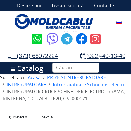
Despre noi
Livrate și plată
Contacte
+(373) 68072224
(022)-40-13-40
Catalog
Sunteți aici:
Acasă
PRIZE SI INTRERUPATOARE
INTRERUPATOARE
Intrerupatoare Schneider electric
INTRERUPATOR CRUCE SCHNEIDER ELECTRIC F/RAMA,
I/INTERNA, 1-CL. ALB - IP20, GSL000171
Previous
next