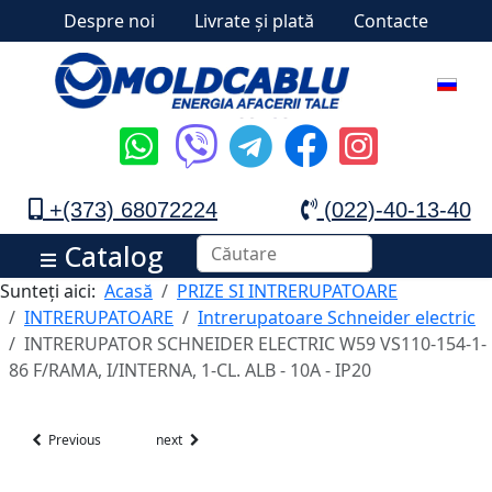
Despre noi
Livrate și plată
Contacte
+(373) 68072224
(022)-40-13-40
Catalog
Sunteți aici:
Acasă
PRIZE SI INTRERUPATOARE
INTRERUPATOARE
Intrerupatoare Schneider electric
INTRERUPATOR SCHNEIDER ELECTRIC W59 VS110-154-1-
86 F/RAMA, I/INTERNA, 1-CL. ALB - 10A - IP20
Previous
next