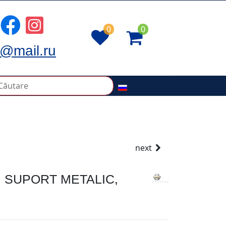
0
0
@mail.ru
next
 SUPORT METALIC,
M