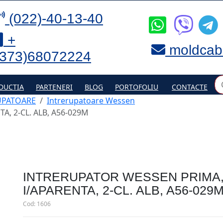
(022)-40-13-40
+
moldcab
(373)68072224
DUCTIA
PARTENERI
BLOG
PORTOFOLIU
CONTACTE
UPATOARE
Intrerupatoare Wessen
A, 2-CL. ALB, A56-029M
INTRERUPATOR WESSEN PRIMA,
I/APARENTA, 2-CL. ALB, A56-029
Cod:
1606