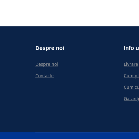
Despre noi
Info u
Despre noi
Livrare
Contacte
Cum pl
Cum c
Garanți