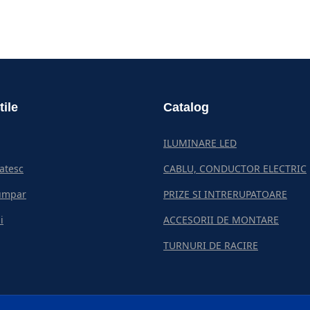
tile
Catalog
ILUMINARE LED
atesc
CABLU, CONDUCTOR ELECTRIC
umpar
PRIZE SI INTRERUPATOARE
i
ACCESORII DE MONTARE
TURNURI DE RACIRE