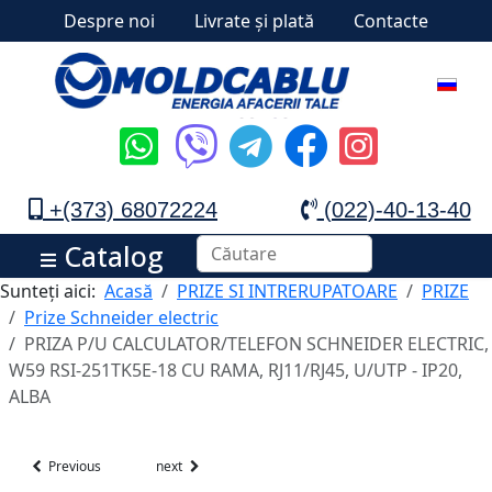
Despre noi
Livrate și plată
Contacte
+(373) 68072224
(022)-40-13-40
Catalog
Sunteți aici:
Acasă
PRIZE SI INTRERUPATOARE
PRIZE
Prize Schneider electric
PRIZA P/U CALCULATOR/TELEFON SCHNEIDER ELECTRIC,
W59 RSI-251TK5E-18 CU RAMA, RJ11/RJ45, U/UTP - IP20,
ALBA
Previous
next