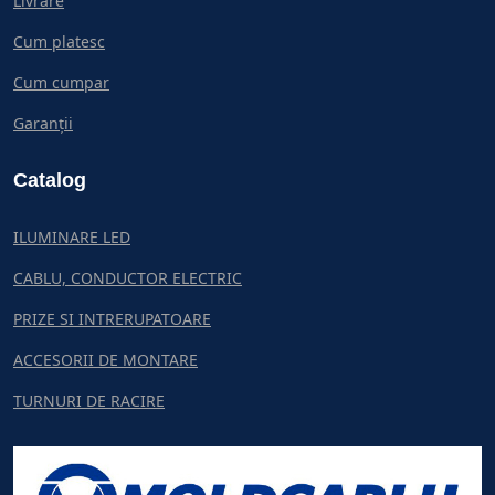
Livrare
Cum platesc
Cum cumpar
Garanții
Catalog
ILUMINARE LED
CABLU, CONDUCTOR ELECTRIC
PRIZE SI INTRERUPATOARE
ACCESORII DE MONTARE
TURNURI DE RACIRE