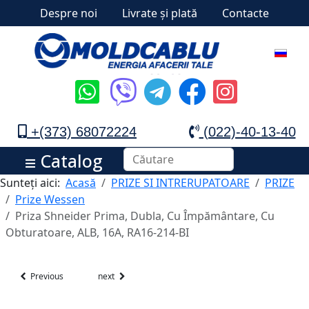
Despre noi
Livrate și plată
Contacte
+(373) 68072224
(022)-40-13-40
Catalog
Sunteți aici:
Acasă
PRIZE SI INTRERUPATOARE
PRIZE
Prize Wessen
Priza Shneider Prima, Dubla, Cu Împământare, Cu
Obturatoare, ALB, 16A, RA16-214-BI
Previous
next