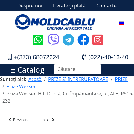
Despre noi
Livrate și plată
Contacte
+(373) 68072224
(022)-40-13-40
Catalog
Sunteți aici:
Acasă
PRIZE SI INTRERUPATOARE
PRIZE
Prize Wessen
Priza Wessen Hit, Dublă, Cu Împământare, i/i, ALB, RS16-
232
Previous
next