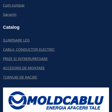
Cum cumpar
Garanții
Catalog
ILUMINARE LED
CABLU, CONDUCTOR ELECTRIC
PRIZE SI INTRERUPATOARE
ACCESORII DE MONTARE
TURNURI DE RACIRE