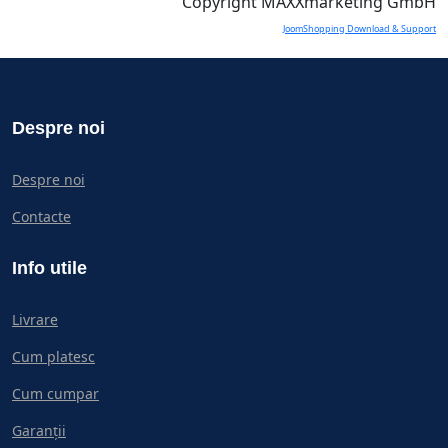
Copyright MAXXmarketing GmbH
JoomShopping Download & Support
Despre noi
Despre noi
Contacte
Info utile
Livrare
Cum platesc
Cum cumpar
Garanții