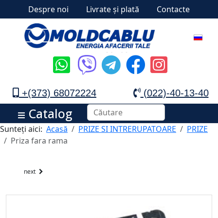
Despre noi
Livrate și plată
Contacte
+(373) 68072224
(022)-40-13-40
Catalog
Sunteți aici:
Acasă
PRIZE SI INTRERUPATOARE
PRIZE
Priza fara rama
next