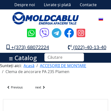
Despre noi
Livrate și plată
Contacte
+(373) 68072224
(022)-40-13-40
Catalog
Sunteți aici:
Acasă
ACCESORII DE MONTARE
Clema de ancorare PA 235 Plamen
Previous
next