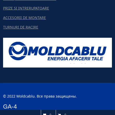
PRIZE SI INTRERUPATOARE
ACCESORII DE MONTARE
TURNURI DE RACIRE
© 2022 Moldcablu. Все права защищены.
GA-4
0
0