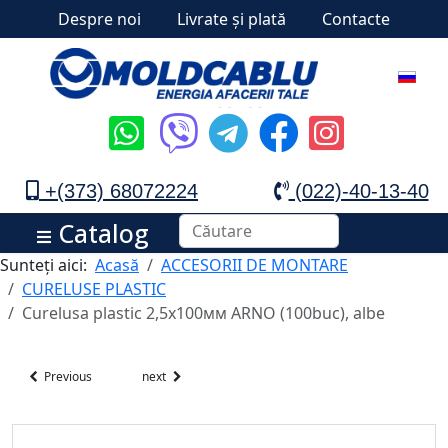
Despre noi
Livrate și plată
Contacte
+(373) 68072224
(022)-40-13-40
Catalog
Sunteți aici:
Acasă
ACCESORII DE MONTARE
CURELUSE PLASTIC
Curelusa plastic 2,5х100мм ARNO (100buc), albe
Previous
next