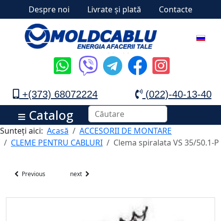
Despre noi
Livrate și plată
Contacte
+(373) 68072224
(022)-40-13-40
Catalog
Sunteți aici:
Acasă
ACCESORII DE MONTARE
CLEME PENTRU CABLURI
Clema spiralata VS 35/50.1-P
Previous
next