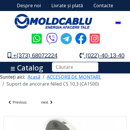
Despre noi
Livrate și plată
Contacte
+(373) 68072224
(022)-40-13-40
Catalog
Sunteți aici:
Acasă
ACCESORII DE MONTARE
Suport de ancorare Niled СS 10,3 (СА1500)
Previous
next