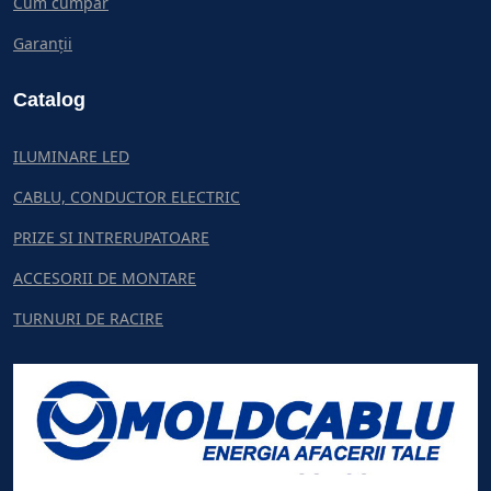
Cum cumpar
Garanții
Catalog
ILUMINARE LED
CABLU, CONDUCTOR ELECTRIC
PRIZE SI INTRERUPATOARE
ACCESORII DE MONTARE
TURNURI DE RACIRE