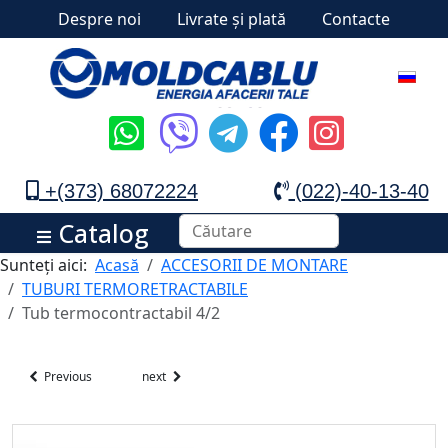
Despre noi
Livrate și plată
Contacte
+(373) 68072224
(022)-40-13-40
Catalog
Sunteți aici:
Acasă
ACCESORII DE MONTARE
TUBURI TERMORETRACTABILE
Tub termocontractabil 4/2
Previous
next