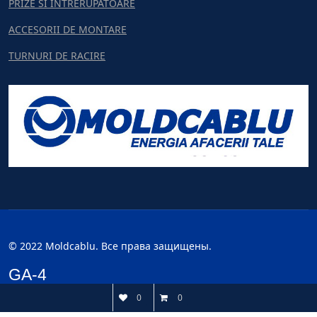
PRIZE SI INTRERUPATOARE
ACCESORII DE MONTARE
TURNURI DE RACIRE
© 2022 Moldcablu. Все права защищены.
GA-4
0
0