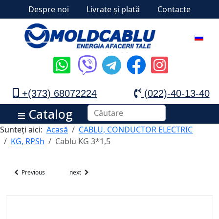
Despre noi
Livrate și plată
Contacte
+(373) 68072224
(022)-40-13-40
Catalog
Sunteți aici:
Acasă
CABLU, CONDUCTOR ELECTRIC
KG, RPSh
Cablu KG 3*1,5
Previous
next