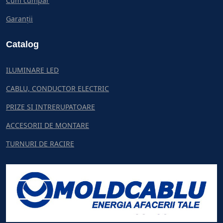
Cum cumpar
Garanții
Catalog
ILUMINARE LED
CABLU, CONDUCTOR ELECTRIC
PRIZE SI INTRERUPATOARE
ACCESORII DE MONTARE
TURNURI DE RACIRE