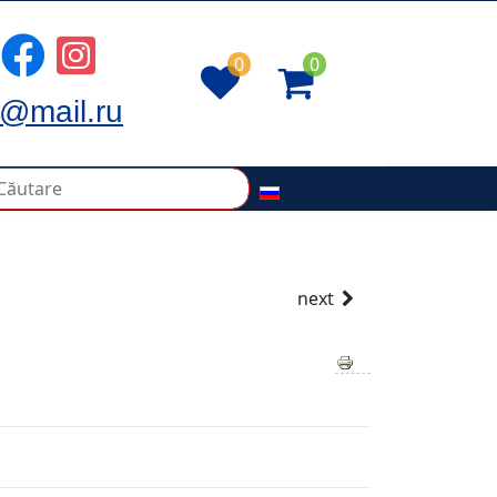
0
0
@mail.ru
next