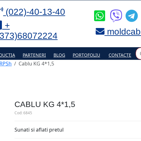
(022)-40-13-40
+
moldcab
(373)68072224
DUCTIA
PARTENERI
BLOG
PORTOFOLIU
CONTACTE
 RPSh
Cablu KG 4*1,5
CABLU KG 4*1,5
Cod:
6845
Sunati si aflati pretul