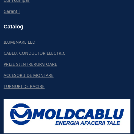
Cum cumpar
Garanții
Catalog
ILUMINARE LED
CABLU, CONDUCTOR ELECTRIC
PRIZE SI INTRERUPATOARE
ACCESORII DE MONTARE
TURNURI DE RACIRE