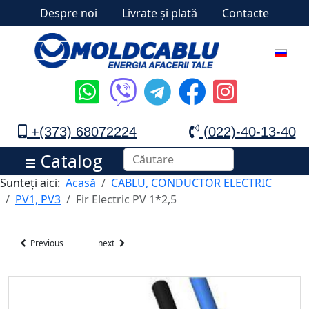
Despre noi
Livrate și plată
Contacte
+(373) 68072224
(022)-40-13-40
Catalog
Sunteți aici:
Acasă
CABLU, CONDUCTOR ELECTRIC
PV1, PV3
Fir Electric PV 1*2,5
Previous
next