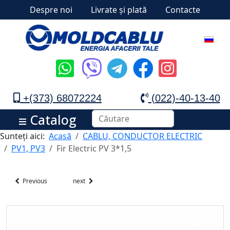
Despre noi
Livrate și plată
Contacte
+(373) 68072224
(022)-40-13-40
Catalog
Sunteți aici:
Acasă
CABLU, CONDUCTOR ELECTRIC
PV1, PV3
Fir Electric PV 3*1,5
Previous
next