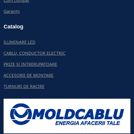
Cum cumpar
Garanții
Catalog
ILUMINARE LED
CABLU, CONDUCTOR ELECTRIC
PRIZE SI INTRERUPATOARE
ACCESORII DE MONTARE
TURNURI DE RACIRE