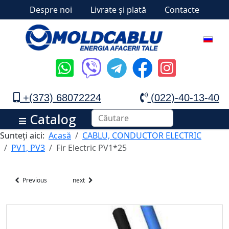
Despre noi
Livrate și plată
Contacte
+(373) 68072224
(022)-40-13-40
Catalog
Sunteți aici:
Acasă
CABLU, CONDUCTOR ELECTRIC
PV1, PV3
Fir Electric PV1*25
Previous
next