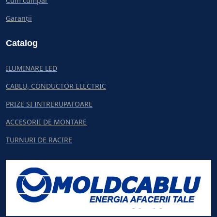
Cum cumpar
Garanții
Catalog
ILUMINARE LED
CABLU, CONDUCTOR ELECTRIC
PRIZE SI INTRERUPATOARE
ACCESORII DE MONTARE
TURNURI DE RACIRE