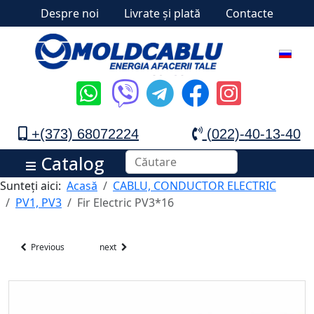
Despre noi
Livrate și plată
Contacte
+(373) 68072224
(022)-40-13-40
Catalog
Sunteți aici:
Acasă
CABLU, CONDUCTOR ELECTRIC
PV1, PV3
Fir Electric PV3*16
Previous
next