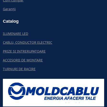
Cum cumpar
Garanții
Catalog
ILUMINARE LED
CABLU, CONDUCTOR ELECTRIC
PRIZE SI INTRERUPATOARE
ACCESORII DE MONTARE
TURNURI DE RACIRE