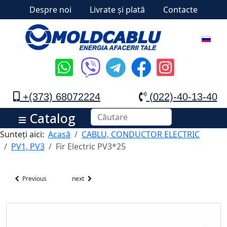
Despre noi
Livrate și plată
Contacte
+(373) 68072224
(022)-40-13-40
Catalog
Sunteți aici:
Acasă
CABLU, CONDUCTOR ELECTRIC
PV1, PV3
Fir Electric PV3*25
Previous
next