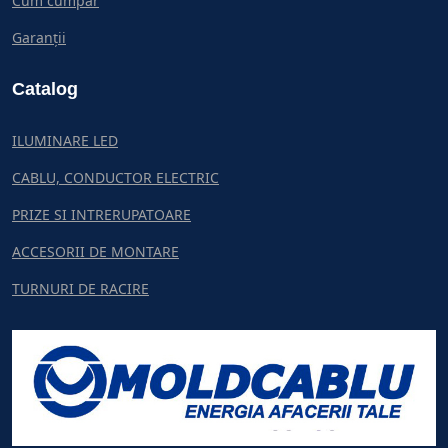
Cum cumpar
Garanții
Catalog
ILUMINARE LED
CABLU, CONDUCTOR ELECTRIC
PRIZE SI INTRERUPATOARE
ACCESORII DE MONTARE
TURNURI DE RACIRE