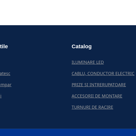
tile
Catalog
ILUMINARE LED
atesc
CABLU, CONDUCTOR ELECTRIC
umpar
PRIZE SI INTRERUPATOARE
i
ACCESORII DE MONTARE
TURNURI DE RACIRE