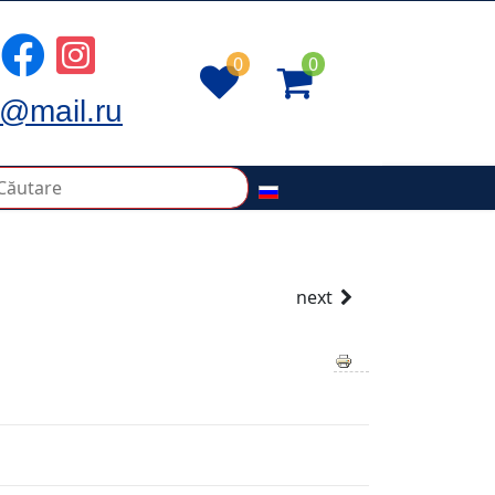
0
0
@mail.ru
next