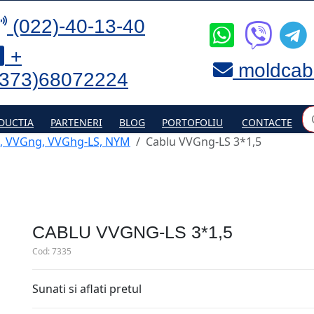
(022)-40-13-40
+
moldcab
(373)68072224
DUCTIA
PARTENERI
BLOG
PORTOFOLIU
CONTACTE
, VVGng, VVGhg-LS, NYM
Cablu VVGng-LS 3*1,5
CABLU VVGNG-LS 3*1,5
Cod:
7335
Sunati si aflati pretul