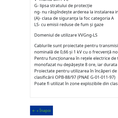
G- lipsa stratului de protecție
ng- nu răspîndește arderea la instalarea i
(A)- clasa de siguranța la foc categoria A
LS- cu emisii reduse de fum și gaze
Domeniul de utilizare VVGng-LS
Cablurile sunt proiectate pentru transmisia 
nominală de 0,66 și 1 kV cu o frecvență n
Pentru funcționarea în rețele electrice de 
monofazat nu depășește 8 ore, iar durata 
Proiectate pentru utilizarea în încăperi de
clasificării OPB-88/97 (PNAE G-01-011-97)
Poate fi utilizat în zone explozibile din cla