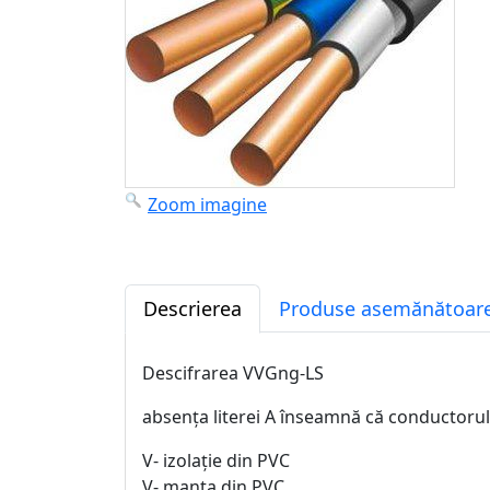
Zoom imagine
Descrierea
Produse asemănătoare
Descifrarea VVGng-LS
absența literei A înseamnă că conductorul
V- izolație din PVC
V- manta din PVC