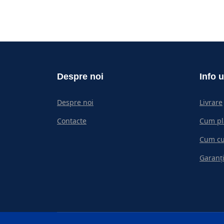
Despre noi
Info u
Despre noi
Livrare
Contacte
Cum pl
Cum c
Garanți