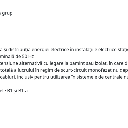
n grup
și distribuția energiei electrice în instalațiile electrice st
ominală de 50 Hz
tensiune alternativă cu legare la pamint sau izolat, în care 
totală a lucrului în regim de scurt-circuit monofazat nu de
 cabluri, inclusiv pentru utilizarea în sistemele de centrale 
sele B1 și B1-a