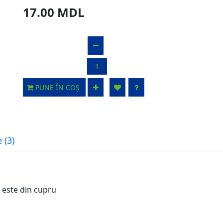
17.00 MDL
PUNE ÎN COȘ
 (3)
 este din cupru