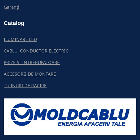
Garanții
Catalog
ILUMINARE LED
CABLU, CONDUCTOR ELECTRIC
PRIZE SI INTRERUPATOARE
ACCESORII DE MONTARE
TURNURI DE RACIRE