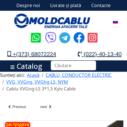
Despre noi
Livrate și plată
Contacte
+(373) 68072224
(022)-40-13-40
Catalog
Sunteți aici:
Acasă
CABLU, CONDUCTOR ELECTRIC
VVG, VVGng, VVGhg-LS, NYM
Cablu VVGng-LS 3*1,5 Kyiv Cable
Previous
next