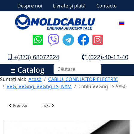
Despre noi
Livrate și plată
Contacte
+(373) 68072224
(022)-40-13-40
Catalog
Sunteți aici:
Acasă
CABLU, CONDUCTOR ELECTRIC
VVG, VVGng, VVGhg-LS, NYM
Cablu VVGng-LS 5*50
Previous
next