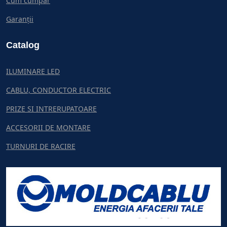
Cum cumpar
Garanții
Catalog
ILUMINARE LED
CABLU, CONDUCTOR ELECTRIC
PRIZE SI INTRERUPATOARE
ACCESORII DE MONTARE
TURNURI DE RACIRE