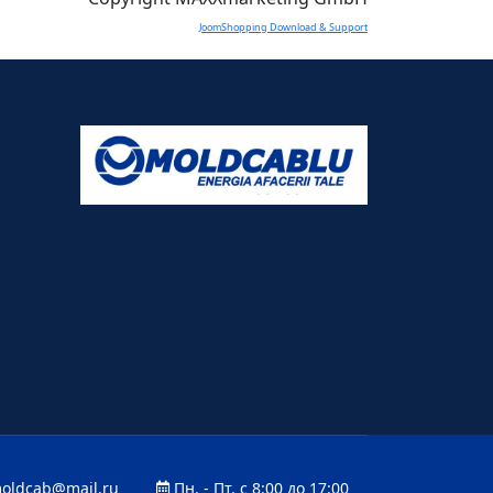
JoomShopping Download & Support
oldcab@mail.ru
Пн. - Пт. с 8:00 до 17:00