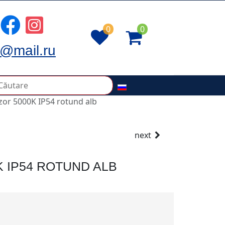
0
0
@mail.ru
zor 5000K IP54 rotund alb
next
 IP54 ROTUND ALB