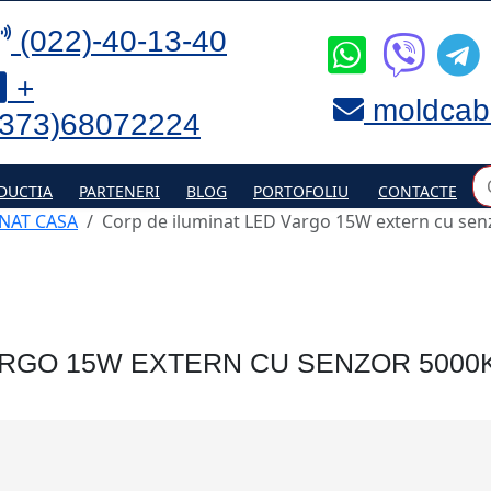
(022)-40-13-40
+
moldcab
(373)68072224
DUCTIA
PARTENERI
BLOG
PORTOFOLIU
CONTACTE
NAT CASA
Corp de iluminat LED Vargo 15W extern сu sen
ARGO 15W EXTERN СU SENZOR 5000K