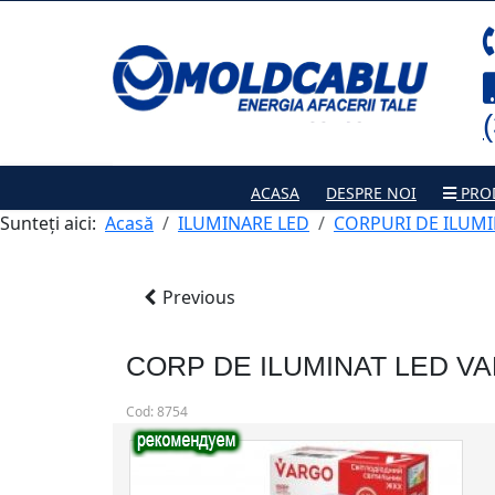
ACASA
DESPRE NOI
PRO
Sunteți aici:
Acasă
ILUMINARE LED
CORPURI DE ILUMI
Previous
CORP DE ILUMINAT LED V
Cod:
8754