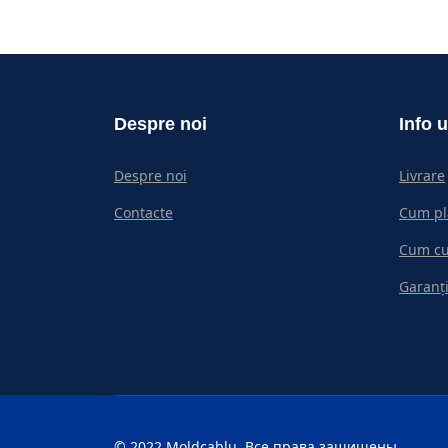
Despre noi
Info u
Despre noi
Livrare
Contacte
Cum pl
Cum c
Garanți
© 2022 Moldcablu. Все права защищены.