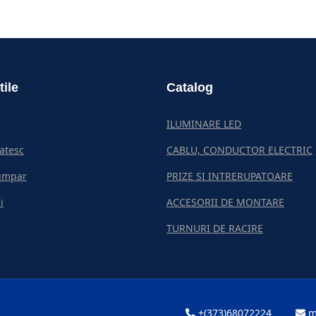
tile
Catalog
ILUMINARE LED
atesc
CABLU, CONDUCTOR ELECTRIC
umpar
PRIZE SI INTRERUPATOARE
i
ACCESORII DE MONTARE
TURNURI DE RACIRE
+(373)68072224
m