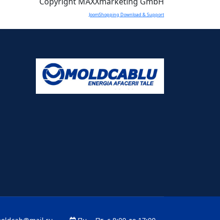
Copyright MAXXmarketing GmbH
JoomShopping Download & Support