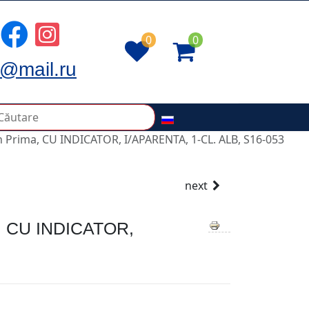
0
0
@mail.ru
 Prima, CU INDICATOR, I/APARENTA, 1-CL. ALB, S16-053
next
 CU INDICATOR,