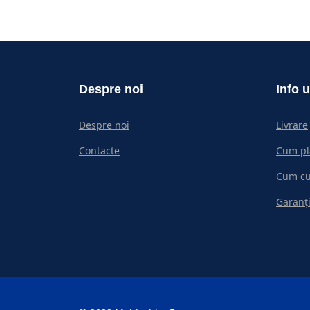
Despre noi
Info u
Despre noi
Livrare
Contacte
Cum pl
Cum c
Garanți