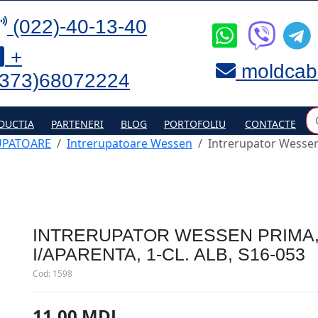
(022)-40-13-40
+
moldcab
(373)68072224
DUCTIA
PARTENERI
BLOG
PORTOFOLIU
CONTACTE
UPATOARE
Intrerupatoare Wessen
Intrerupator Wessen
INTRERUPATOR WESSEN PRIMA,
I/APARENTA, 1-CL. ALB, S16-053
Cod:
1598
11.00 MDL