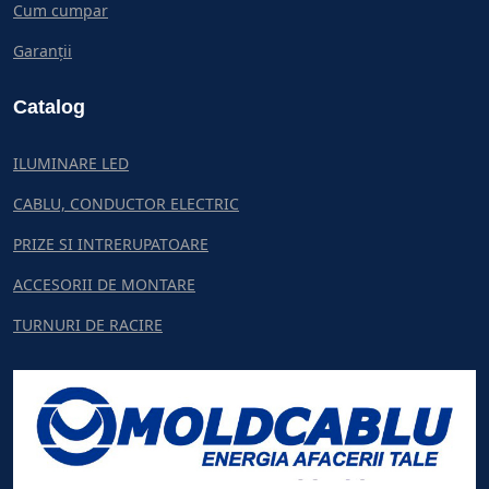
Cum cumpar
Garanții
Catalog
ILUMINARE LED
CABLU, CONDUCTOR ELECTRIC
PRIZE SI INTRERUPATOARE
ACCESORII DE MONTARE
TURNURI DE RACIRE