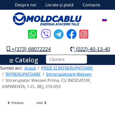
Despre noi
Livrate și plată
Contacte
+(373) 68072224
(022)-40-13-40
Catalog
Sunteți aici:
Acasă
PRIZE SI INTRERUPATOARE
INTRERUPATOARE
Intrerupatoare Wessen
Intrerupator Wessen Prima, CU INDICATOR,
I/APARENTA, 1-CL. BEJ, S16-053
Previous
next